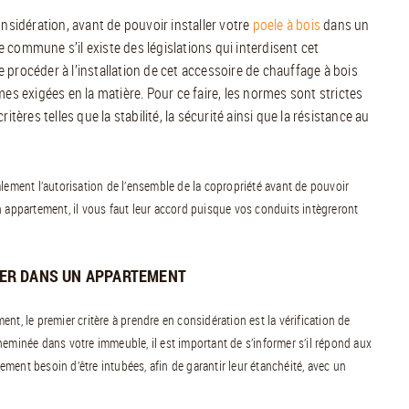
nsidération, avant de pouvoir installer votre
poele à bois
dans un
commune s’il existe des législations qui interdisent cet
e procéder à l’installation de cet accessoire de chauffage à bois
s exigées en la matière. Pour ce faire, les normes sont strictes
ères telles que la stabilité, la sécurité ainsi que la résistance au
lement l’autorisation de l’ensemble de la copropriété avant de pouvoir
n appartement, il vous faut leur accord puisque vos conduits intègreront
LLER DANS UN APPARTEMENT
nt, le premier critère à prendre en considération est la vérification de
heminée dans votre immeuble, il est important de s’informer s’il répond aux
ment besoin d’être intubées, afin de garantir leur étanchéité, avec un