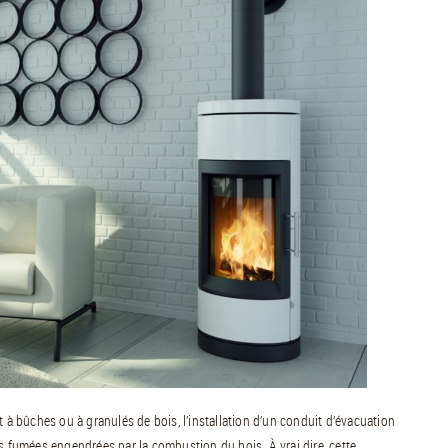
t à bûches ou à granulés de bois, l’installation d’un conduit d’évacuation
es fumées engendrées par la combustion du bois. À vrai dire, cette