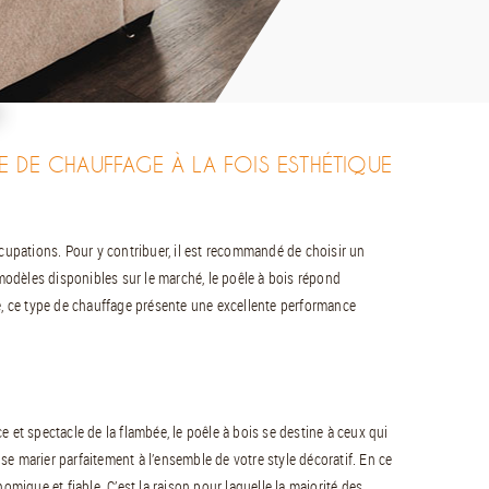
E DE CHAUFFAGE À LA FOIS ESTHÉTIQUE
ccupations. Pour y contribuer, il est recommandé de choisir un
odèles disponibles sur le marché, le poêle à bois répond
e, ce type de chauffage présente une excellente performance
 et spectacle de la flambée, le poêle à bois se destine à ceux qui
e marier parfaitement à l’ensemble de votre style décoratif. En ce
omique et fiable. C’est la raison pour laquelle la majorité des