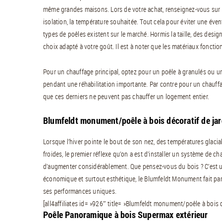
même grandes maisons. Lors de votre achat, renseignez-vous sur la
isolation, la température souhaitée. Tout cela pour éviter une évent
types de poêles existent sur le marché. Hormis la taille, des des
choix adapté à votre goût. Il est à noter que les matériaux foncti
Pour un chauffage principal, optez pour un poêle à granulés ou un
pendant une réhabilitation importante. Par contre pour un chauffag
que ces derniers ne peuvent pas chauffer un logement entier.
Blumfeldt monument/poêle à bois décoratif de jar
Lorsque l’hiver pointe le bout de son nez, des températures glaci
froides, le premier réflexe qu’on a est d’installer un système de chauf
d’augmenter considérablement. Que pensez-vous du bois ? C’est u
économique et surtout esthétique, le Blumfeldt Monument fait parti
ses performances uniques.
[all4affiliates id= »926″ title= »Blumfeldt monument/poêle à bois d
Poêle Panoramique à bois Supermax extérieur