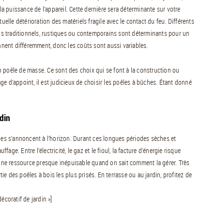
 puissance de l’appareil. Cette dernière sera déterminante sur votre
uelle détérioration des matériels fragile avec le contact du feu. Différents
igns traditionnels, rustiques ou contemporains sont déterminants pour un
onnent différemment, donc les coûts sont aussi variables.
 poêle de masse. Ce sont des choix qui se font à la construction ou
e d’appoint, il est judicieux de choisir les poêles à bûches. Étant donné
din
ales s’annoncent à l’horizon. Durant ces longues périodes sèches et
fage. Entre l’électricité, le gaz et le fioul, la facture d’énergie risque
ne ressource presque inépuisable quand on sait comment la gérer. Très
e des poêles à bois les plus prisés. En terrasse ou au jardin, profitez de
écoratif de jardin »]