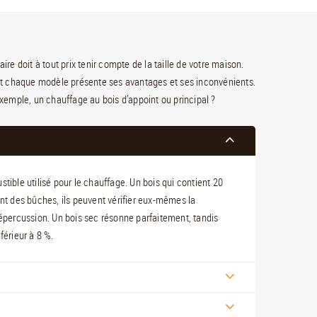
ire doit à tout prix tenir compte de la taille de votre maison.
is et chaque modèle présente ses avantages et ses inconvénients.
r exemple, un chauffage au bois d’appoint ou principal ?
tible utilisé pour le chauffage. Un bois qui contient 20
ent des bûches, ils peuvent vérifier eux-mêmes la
ur répercussion. Un bois sec résonne parfaitement, tandis
férieur à 8 %.