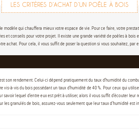
LES CRITÈRES D’ACHAT D’UN POÊLE À BOIS
 le modèle qui chauffera mieux votre espace de vie. Pour ce faire, votre prestata
ées et conseils pour votre projet. Il existe une grande variété de poêles à bo
votre achat. Pour cela, il vous suffit de poser la question si vous souhaitez, pa
s est son rendement. Celui-ci dépend pratiquement du taux d’humidité du combus
e vis-à-vis du bois possédant un taux d’humidité de 40 %. Pour ceux qui utilis
r savoir lequel d’entre eux est prêt à utiliser, alors il vous suffit d’écouter le
r les granulés de bois, assurez-vous seulement que leur taux d’humidité est in