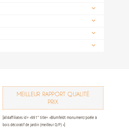
MEILLEUR RAPPORT QUALITÉ
PRIX
[all4affiliates id= »991″ title= »Blumfeldt monument/poêle à
bois décoratif de jardin (meilleur Q/P) »]