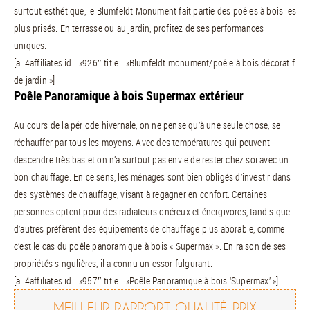
surtout esthétique, le Blumfeldt Monument fait partie des poêles à bois les
plus prisés. En terrasse ou au jardin, profitez de ses performances
uniques.
[all4affiliates id= »926″ title= »Blumfeldt monument/poêle à bois décoratif
de jardin »]
Poêle Panoramique à bois Supermax extérieur
Au cours de la période hivernale, on ne pense qu’à une seule chose, se
réchauffer par tous les moyens. Avec des températures qui peuvent
descendre très bas et on n’a surtout pas envie de rester chez soi avec un
bon chauffage. En ce sens, les ménages sont bien obligés d’investir dans
des systèmes de chauffage, visant à regagner en confort. Certaines
personnes optent pour des radiateurs onéreux et énergivores, tandis que
d’autres préfèrent des équipements de chauffage plus aborable, comme
c’est le cas du poêle panoramique à bois « Supermax ». En raison de ses
propriétés singulières, il a connu un essor fulgurant.
[all4affiliates id= »957″ title= »Poêle Panoramique à bois ‘Supermax’ »]
MEILLEUR RAPPORT QUALITÉ PRIX