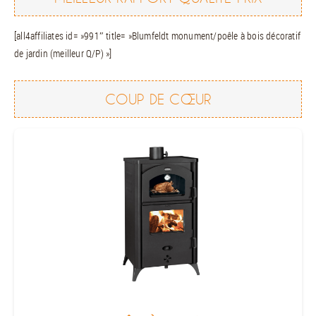
[all4affiliates id= »991″ title= »Blumfeldt monument/poêle à bois décoratif
de jardin (meilleur Q/P) »]
COUP DE CŒUR