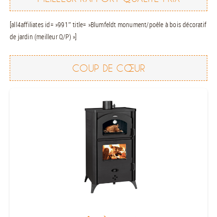
[all4affiliates id= »991″ title= »Blumfeldt monument/poêle à bois décoratif
de jardin (meilleur Q/P) »]
COUP DE CŒUR