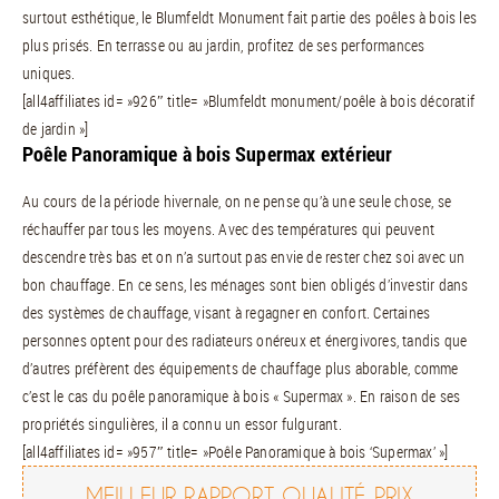
surtout esthétique, le Blumfeldt Monument fait partie des poêles à bois les
plus prisés. En terrasse ou au jardin, profitez de ses performances
uniques.
[all4affiliates id= »926″ title= »Blumfeldt monument/poêle à bois décoratif
de jardin »]
Poêle Panoramique à bois Supermax extérieur
Au cours de la période hivernale, on ne pense qu’à une seule chose, se
réchauffer par tous les moyens. Avec des températures qui peuvent
descendre très bas et on n’a surtout pas envie de rester chez soi avec un
bon chauffage. En ce sens, les ménages sont bien obligés d’investir dans
des systèmes de chauffage, visant à regagner en confort. Certaines
personnes optent pour des radiateurs onéreux et énergivores, tandis que
d’autres préfèrent des équipements de chauffage plus aborable, comme
c’est le cas du poêle panoramique à bois « Supermax ». En raison de ses
propriétés singulières, il a connu un essor fulgurant.
[all4affiliates id= »957″ title= »Poêle Panoramique à bois ‘Supermax’ »]
MEILLEUR RAPPORT QUALITÉ PRIX