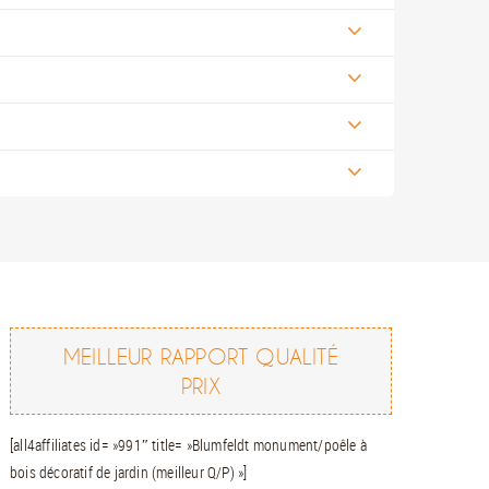
MEILLEUR RAPPORT QUALITÉ
PRIX
[all4affiliates id= »991″ title= »Blumfeldt monument/poêle à
bois décoratif de jardin (meilleur Q/P) »]