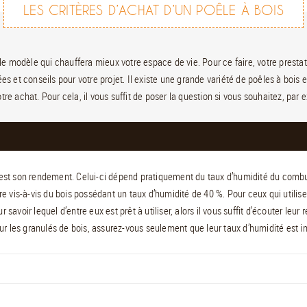
LES CRITÈRES D’ACHAT D’UN POÊLE À BOIS
 le modèle qui chauffera mieux votre espace de vie. Pour ce faire, votre prestata
ées et conseils pour votre projet. Il existe une grande variété de poêles à bo
votre achat. Pour cela, il vous suffit de poser la question si vous souhaitez, pa
s est son rendement. Celui-ci dépend pratiquement du taux d’humidité du combus
e vis-à-vis du bois possédant un taux d’humidité de 40 %. Pour ceux qui utilis
r savoir lequel d’entre eux est prêt à utiliser, alors il vous suffit d’écouter le
r les granulés de bois, assurez-vous seulement que leur taux d’humidité est in