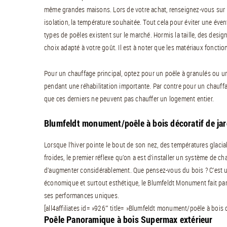
même grandes maisons. Lors de votre achat, renseignez-vous sur la
isolation, la température souhaitée. Tout cela pour éviter une évent
types de poêles existent sur le marché. Hormis la taille, des des
choix adapté à votre goût. Il est à noter que les matériaux foncti
Pour un chauffage principal, optez pour un poêle à granulés ou un
pendant une réhabilitation importante. Par contre pour un chauffag
que ces derniers ne peuvent pas chauffer un logement entier.
Blumfeldt monument/poêle à bois décoratif de jar
Lorsque l’hiver pointe le bout de son nez, des températures glaci
froides, le premier réflexe qu’on a est d’installer un système de chauf
d’augmenter considérablement. Que pensez-vous du bois ? C’est u
économique et surtout esthétique, le Blumfeldt Monument fait parti
ses performances uniques.
[all4affiliates id= »926″ title= »Blumfeldt monument/poêle à bois d
Poêle Panoramique à bois Supermax extérieur