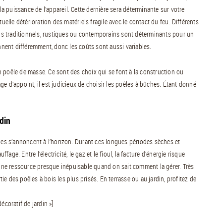
 puissance de l’appareil. Cette dernière sera déterminante sur votre
uelle détérioration des matériels fragile avec le contact du feu. Différents
igns traditionnels, rustiques ou contemporains sont déterminants pour un
onnent différemment, donc les coûts sont aussi variables.
 poêle de masse. Ce sont des choix qui se font à la construction ou
e d’appoint, il est judicieux de choisir les poêles à bûches. Étant donné
din
ales s’annoncent à l’horizon. Durant ces longues périodes sèches et
fage. Entre l’électricité, le gaz et le fioul, la facture d’énergie risque
ne ressource presque inépuisable quand on sait comment la gérer. Très
e des poêles à bois les plus prisés. En terrasse ou au jardin, profitez de
écoratif de jardin »]