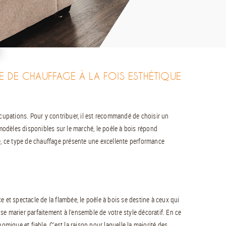
E DE CHAUFFAGE À LA FOIS ESTHÉTIQUE
ccupations. Pour y contribuer, il est recommandé de choisir un
odèles disponibles sur le marché, le poêle à bois répond
e, ce type de chauffage présente une excellente performance
 et spectacle de la flambée, le poêle à bois se destine à ceux qui
e marier parfaitement à l’ensemble de votre style décoratif. En ce
omique et fiable. C’est la raison pour laquelle la majorité des