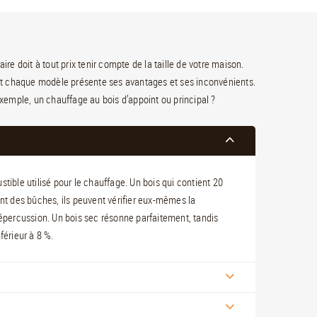
ire doit à tout prix tenir compte de la taille de votre maison.
is et chaque modèle présente ses avantages et ses inconvénients.
r exemple, un chauffage au bois d’appoint ou principal ?
tible utilisé pour le chauffage. Un bois qui contient 20
ent des bûches, ils peuvent vérifier eux-mêmes la
ur répercussion. Un bois sec résonne parfaitement, tandis
férieur à 8 %.