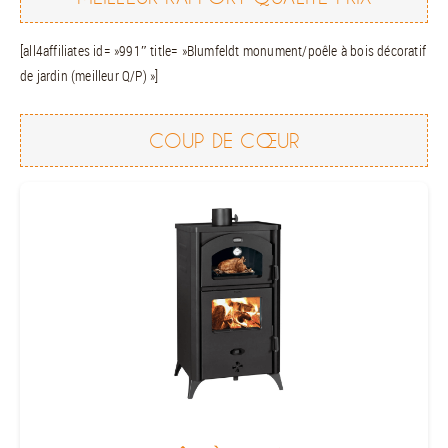
[all4affiliates id= »991″ title= »Blumfeldt monument/poêle à bois décoratif
de jardin (meilleur Q/P) »]
COUP DE CŒUR