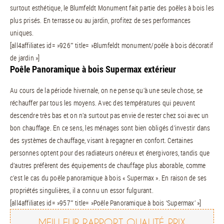
surtout esthétique, le Blumfeldt Monument fait partie des poêles à bois les
plus prisés. En terrasse ou au jardin, profitez de ses performances
uniques.
[all4affiliates id= »926″ title= »Blumfeldt monument/poêle à bois décoratif
de jardin »]
Poêle Panoramique à bois Supermax extérieur
Au cours de la période hivernale, on ne pense qu’à une seule chose, se
réchauffer par tous les moyens. Avec des températures qui peuvent
descendre très bas et on n’a surtout pas envie de rester chez soi avec un
bon chauffage. En ce sens, les ménages sont bien obligés d’investir dans
des systèmes de chauffage, visant à regagner en confort. Certaines
personnes optent pour des radiateurs onéreux et énergivores, tandis que
d’autres préfèrent des équipements de chauffage plus aborable, comme
c’est le cas du poêle panoramique à bois « Supermax ». En raison de ses
propriétés singulières, il a connu un essor fulgurant.
[all4affiliates id= »957″ title= »Poêle Panoramique à bois ‘Supermax’ »]
MEILLEUR RAPPORT QUALITÉ PRIX