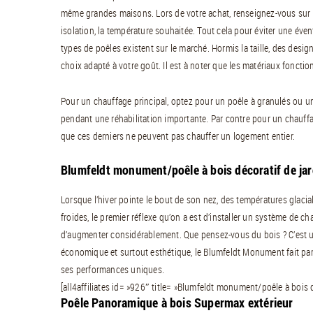
même grandes maisons. Lors de votre achat, renseignez-vous sur la
isolation, la température souhaitée. Tout cela pour éviter une évent
types de poêles existent sur le marché. Hormis la taille, des des
choix adapté à votre goût. Il est à noter que les matériaux foncti
Pour un chauffage principal, optez pour un poêle à granulés ou un
pendant une réhabilitation importante. Par contre pour un chauffag
que ces derniers ne peuvent pas chauffer un logement entier.
Blumfeldt monument/poêle à bois décoratif de jar
Lorsque l’hiver pointe le bout de son nez, des températures glaci
froides, le premier réflexe qu’on a est d’installer un système de chauf
d’augmenter considérablement. Que pensez-vous du bois ? C’est u
économique et surtout esthétique, le Blumfeldt Monument fait parti
ses performances uniques.
[all4affiliates id= »926″ title= »Blumfeldt monument/poêle à bois d
Poêle Panoramique à bois Supermax extérieur