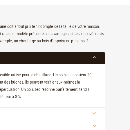
ire doit à tout prix tenir compte de la taille de votre maison.
is et chaque modèle présente ses avantages et ses inconvénients.
r exemple, un chauffage au bois d’appoint ou principal ?
tible utilisé pour le chauffage. Un bois qui contient 20
ent des bûches, ils peuvent vérifier eux-mêmes la
ur répercussion. Un bois sec résonne parfaitement, tandis
férieur à 8 %.