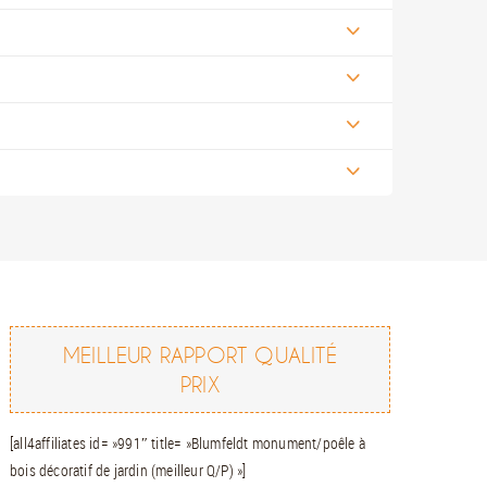
MEILLEUR RAPPORT QUALITÉ
PRIX
[all4affiliates id= »991″ title= »Blumfeldt monument/poêle à
bois décoratif de jardin (meilleur Q/P) »]