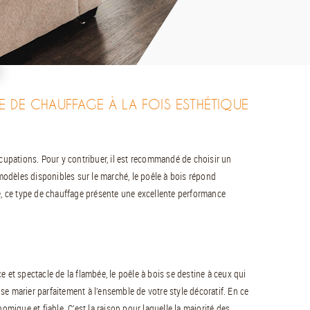
E DE CHAUFFAGE À LA FOIS ESTHÉTIQUE
ccupations. Pour y contribuer, il est recommandé de choisir un
odèles disponibles sur le marché, le poêle à bois répond
e, ce type de chauffage présente une excellente performance
 et spectacle de la flambée, le poêle à bois se destine à ceux qui
e marier parfaitement à l’ensemble de votre style décoratif. En ce
omique et fiable. C’est la raison pour laquelle la majorité des