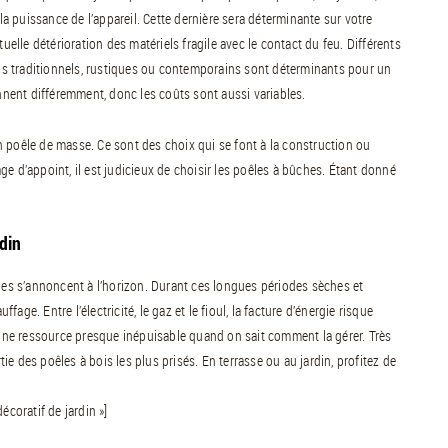
 puissance de l’appareil. Cette dernière sera déterminante sur votre
uelle détérioration des matériels fragile avec le contact du feu. Différents
igns traditionnels, rustiques ou contemporains sont déterminants pour un
onnent différemment, donc les coûts sont aussi variables.
 poêle de masse. Ce sont des choix qui se font à la construction ou
e d’appoint, il est judicieux de choisir les poêles à bûches. Étant donné
din
ales s’annoncent à l’horizon. Durant ces longues périodes sèches et
fage. Entre l’électricité, le gaz et le fioul, la facture d’énergie risque
ne ressource presque inépuisable quand on sait comment la gérer. Très
e des poêles à bois les plus prisés. En terrasse ou au jardin, profitez de
écoratif de jardin »]