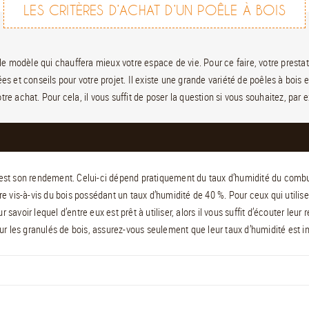
LES CRITÈRES D’ACHAT D’UN POÊLE À BOIS
 le modèle qui chauffera mieux votre espace de vie. Pour ce faire, votre prestata
ées et conseils pour votre projet. Il existe une grande variété de poêles à bo
votre achat. Pour cela, il vous suffit de poser la question si vous souhaitez, pa
s est son rendement. Celui-ci dépend pratiquement du taux d’humidité du combus
e vis-à-vis du bois possédant un taux d’humidité de 40 %. Pour ceux qui utilis
r savoir lequel d’entre eux est prêt à utiliser, alors il vous suffit d’écouter le
r les granulés de bois, assurez-vous seulement que leur taux d’humidité est in